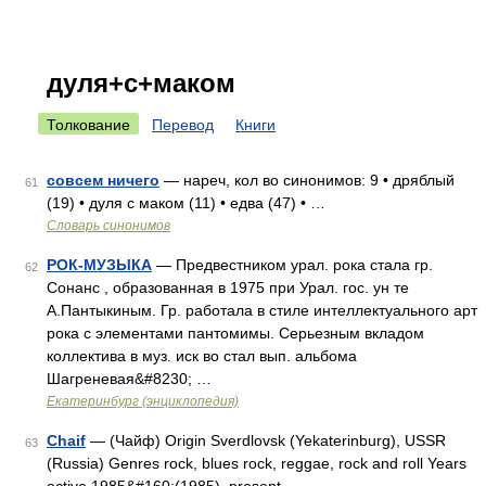
дуля+с+маком
Толкование
Перевод
Книги
совсем ничего
— нареч, кол во синонимов: 9 • дряблый
61
(19) • дуля с маком (11) • едва (47) • …
Словарь синонимов
РОК-МУЗЫКА
— Предвестником урал. рока стала гр.
62
Сонанс , образованная в 1975 при Урал. гос. ун те
А.Пантыкиным. Гр. работала в стиле интеллектуального арт
рока с элементами пантомимы. Серьезным вкладом
коллектива в муз. иск во стал вып. альбома
Шагреневая&#8230; …
Екатеринбург (энциклопедия)
Chaif
— (Чайф) Origin Sverdlovsk (Yekaterinburg), USSR
63
(Russia) Genres rock, blues rock, reggae, rock and roll Years