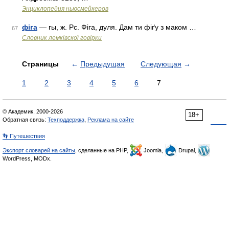
Энциклопедия ньюсмейкеров
фіга
— гы, ж. Рс. Фіга, дуля. Дам ти фіґу з маком …
67
Словник лемківскої говірки
Страницы
←
Предыдущая
Следующая
→
1
2
3
4
5
6
7
© Академик, 2000-2026
18+
Обратная связь:
Техподдержка
,
Реклама на сайте
👣 Путешествия
Экспорт словарей на сайты
, сделанные на PHP,
Joomla,
Drupal,
WordPress, MODx.