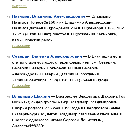
active 1985&#160;(1985)–present …
Wikipedia
Назимов, Владимир Александрович
— Владимир
64
Назимов Полное&#160;имя Владимир Александрович
Назимов Дата&#160;рождения 29&#160;декабря 1962(1962
12 29) (49&#160;лет) Место&#160;рождения Калиновка,
Камышловский район …
Википедия
Северин, Валерий Александрович
— В Википедии есть
65
статьи о других людях с такой фамилией, см. Северин.
Валерий Северин Полное&#160;имя Валерий
Александрович Северин Дата&#160;рождения
21&#160;сентября 1958(1958 09 21) (54&#160;года) …
Википедия
Владимир Шахрин
— Биография Владимира Шахрина Рок
66
музыкант, лидер группы Чайф Владимир Владимирович
Шахрин родился 22 июня 1959 года в Свердловске (ныне
Екатеринбург). Музыкой Владимир стал заниматься еще в
школе: с одноклассниками Сергеем Денисовым,
Андреем&#8230; …